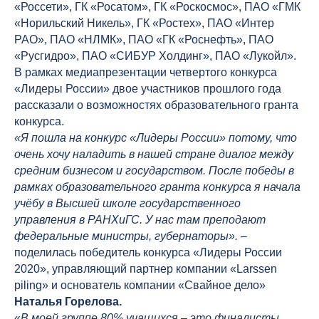
«Россети», ГК «Росатом», ГК «Роскосмос», ПАО «ГМК
«Норильский Никель», ГК «Ростех», ПАО «Интер
РАО», ПАО «НЛМК», ПАО «ГК «Роснефть», ПАО
«Русгидро», ПАО «СИБУР Холдинг», ПАО «Лукойл».
В рамках медиапрезентации четвертого конкурса
«Лидеры России» двое участников прошлого года
рассказали о возможностях образовательного гранта
конкурса.
«Я пошла на конкурс «Лидеры России» потому, что
очень хочу наладить в нашей стране диалог между
средним бизнесом и государством. После победы в
рамках образовательного гранта конкурса я начала
учёбу в Высшей школе государственного
управления в РАНХиГС. У нас там преподают
федеральные министры, губернаторы».
–
поделилась победитель конкурса «Лидеры России
2020», управляющий партнер компании «Larssen
piling» и основатель компании «Свайное дело»
Наталья Горелова.
«
В моей группе 80% учащихся – это финалисты