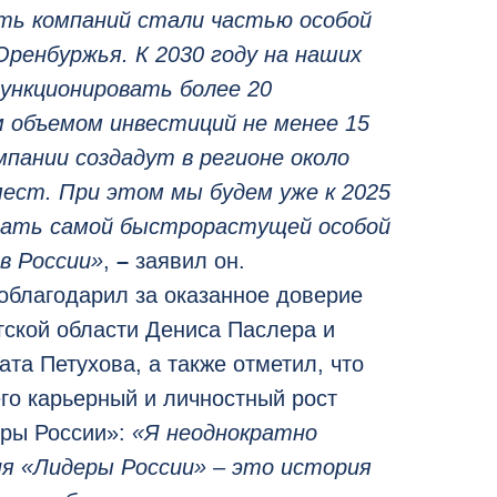
ять компаний стали частью особой
Оренбуржья. К 2030 году на наших
ункционировать более 20
м объемом инвестиций не менее 15
мпании создадут в регионе около
мест. При этом мы будем уже к 2025
тать самой быстрорастущей особой
 в России»
,
–
заявил он.
облагодарил за оказанное доверие
гской области Дениса Паслера и
ата Петухова, а также отметил, что
го карьерный и личностный рост
еры России»:
«Я неоднократно
ня «Лидеры России» – это история