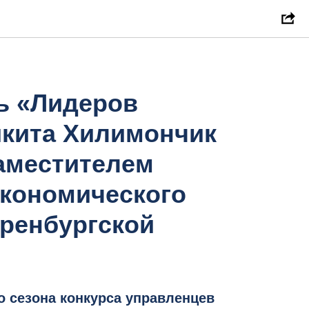
ь «Лидеров
икита Хилимончик
аместителем
экономического
ренбургской
о сезона конкурса управленцев