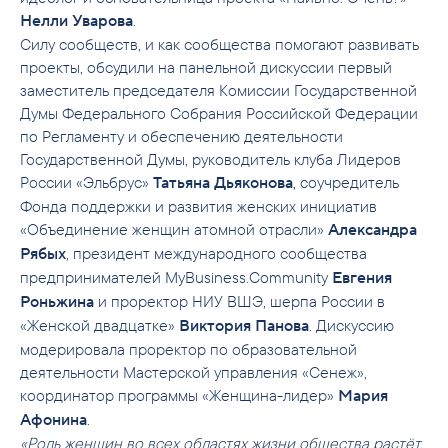
.
Нелли Уварова
Силу сообществ, и как сообщества помогают развивать
проекты, обсудили на панельной дискуссии первый
заместитель председателя Комиссии Государственной
Думы Федерального Собрания Российской Федерации
по Регламенту и обеспечению деятельности
Государственной Думы, руководитель клуба Лидеров
России «Эльбрус»
, соучредитель
Татьяна Дьяконова
Фонда поддержки и развития женских инициатив
«Объединение женщин атомной отрасли»
Александра
, президент международного сообщества
Рябых
предпринимателей MyBusiness.Community
Евгения
и проректор НИУ ВШЭ, шерпа России в
Роньжина
«Женской двадцатке»
. Дискуссию
Виктория Панова
модерировала проректор по образовательной
деятельности Мастерской управления «Сенеж»,
координатор программы «Женщина-лидер»
Мария
.
Афонина
«Роль женщин во всех областях жизни общества растёт,