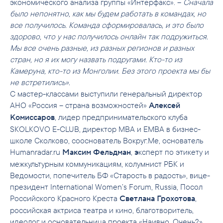
экономического анализа группы «Интерфакс». –
Сначала
было непонятно, как мы будем работать в командах, но
все получилось. Команда сформировалась, и это было
здорово, что у нас получилось онлайн так подружиться.
Мы все очень разные, из разных регионов и разных
стран, но я их могу назвать подругами. Кто-то из
Камеруна, кто-то из Монголии. Без этого проекта мы бы
не встретились».
С мастер-классами выступили генеральный директор
АНО «Россия – страна возможностей»
Алексей
, лидер предпринимательского клуба
Комиссаров
SKOLKOVO E-CLUB, директор MBA и EMBA в бизнес-
школе Сколково, сооснователь Вокруг.Me, основатель
Humanradar.ru
,
ксперт по этикету и
Максим Фельдман
э
межкультурным коммуникациям, колумнист РБК и
Ведомости, попечитель БФ «Старость в радость», вице-
президент International Women’s Forum, Russia, Посол
Российского Красного Креста
,
Светлана Грохотова
российская актриса театра и кино, благотворитель,
идеолог и основательница проекта «Наивно. Очень?»