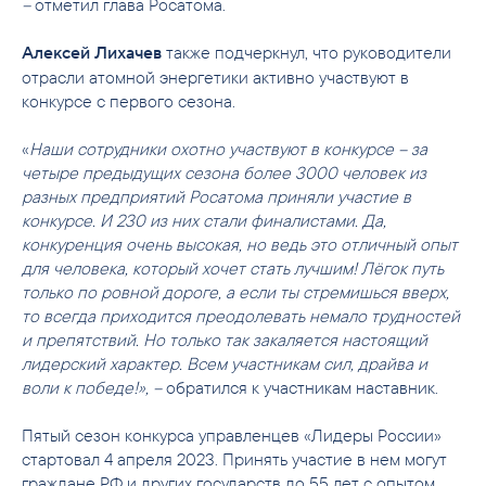
–
отметил глава Росатома.
также подчеркнул, что руководители
Алексей Лихачев
отрасли атомной энергетики активно участвуют в
конкурсе с первого сезона.
«
Наши сотрудники охотно участвуют в конкурсе – за
четыре предыдущих сезона более 3000 человек из
разных предприятий Росатома приняли участие в
конкурсе. И 230 из них стали финалистами. Да,
конкуренция очень высокая, но ведь это отличный опыт
для человека, который хочет стать лучшим!
Лёгок путь
только по ровной дороге, а если ты стремишься вверх,
то всегда приходится преодолевать немало трудностей
и препятствий. Но только так закаляется настоящий
лидерский характер. Всем участникам сил, драйва и
воли к победе!», –
обратился к участникам наставник.
Пятый сезон конкурса управленцев «Лидеры России»
стартовал 4 апреля 2023. Принять участие в нем могут
граждане РФ и других государств до 55 лет с опытом