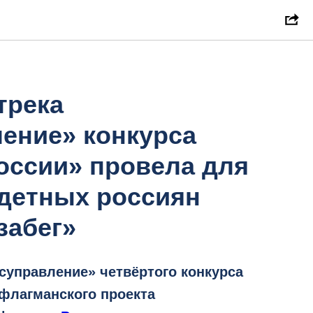
трека
ение» конкурса
оссии» провела для
одетных россиян
забег»
осуправление» четвёртого конкурса
флагманского проекта