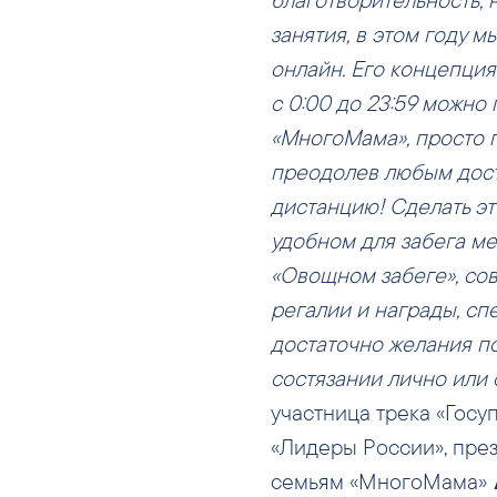
занятия, в этом году 
онлайн. Его концепция 
с 0:00 до 23:59 можн
«МногоМама», просто п
преодолев любым дос
дистанцию! Сделать э
удобном для забега мес
«Овощном забеге», со
регалии и награды, сп
достаточно желания п
состязании лично или 
участница трека «Госу
«Лидеры России», пре
семьям «МногоМама»