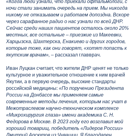
«Когда люди узнали, что приехали офтальмологи, с
ночи стали занимать очередь на прием. Мы никогда
никому не отказываем и работаем допоздна.
Вскоре
через сарафанное радио о нас узнали по всей ДНР.
Сейчас среди наших пациентов осталось около 20%
местных, все остальные – приезжие из Макеевки,
Харцызска, Шахтерска, Енакиево и других городов,
которые тоже, как они говорят, «хотят попасть к
якутским врачам»,
– рассказал главврач.
Иван Луцкан считает, что жители ДНР ценят не только
культурное и уважительное отношение к ним врачей
Якутии, а в первую очередь, высокие стандарты
российской медицины:
«По поручению Президента
России на Донбассе мы применяем самые
современные методы лечения, которым нас учат в
Межотраслевом научно-техническом комплексе
«Микрохирургия глаза» имени академика С. Н.
Федорова в Москве. В 2023 году его возглавил мой
хороший товарищ, победитель «Лидеров России»
Дмитрий Арсютов из Чувашии. Я благодарен