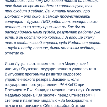
погибнешь. Поэтому мы всегда придем на помощь:
так было во время пандемии коронавируса, так
происходит и сейчас. Да, читать новости про
Донбасс – это одно, а самому прочувствовать
ситуацию – другое. ПВО работает, авиация низко
летает, но ко всему привыкаешь. Как бы ни
распорядилась нами судьба, результат работы уже
есть, и он достаточно хороший. А вообще скажу
так:
я солдат своей страны, куда Родина отправит
– туда и поеду, главное, быть полезным людям»
, –
отметил он.
Иван Луцкан с отличием окончил Медицинский
институт Якутского государственного университета.
Выпускник программы развития кадрового
управленческого резерва Высшей школы
государственного управления РАНХиГС при
Президенте РФ. Кандидат медицинских наук. Отмечен
медалью ордена «За заслуги перед Отечеством» II
степени и памятной медалью «За бескорыстный
вклад в организацию Общероссийской акции