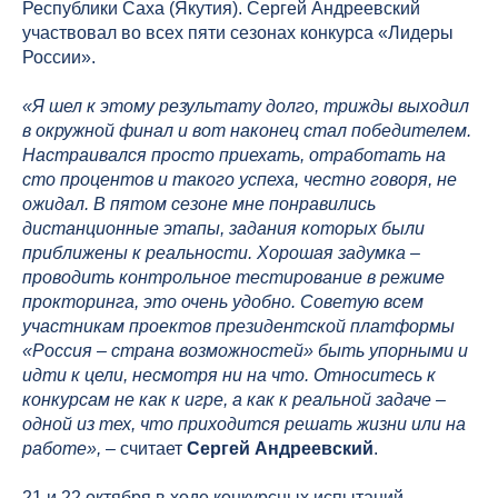
Республики Саха (Якутия). Сергей Андреевский
участвовал во всех пяти сезонах конкурса «Лидеры
России».
«Я шел к этому результату долго, трижды выходил
в окружной финал и вот наконец стал победителем.
Настраивался просто приехать, отработать на
сто процентов и такого успеха, честно говоря, не
ожидал. В пятом сезоне мне понравились
дистанционные этапы, задания которых были
приближены к реальности. Хорошая задумка –
проводить контрольное тестирование в режиме
прокторинга, это очень удобно. Советую всем
участникам проектов президентской платформы
«Россия – страна возможностей» быть упорными и
идти к цели, несмотря ни на что. Относитесь к
конкурсам не как к игре, а как к реальной задаче –
одной из тех, что приходится решать жизни или на
работе»,
– считает
Сергей Андреевский
.
21 и 22 октября в ходе конкурсных испытаний