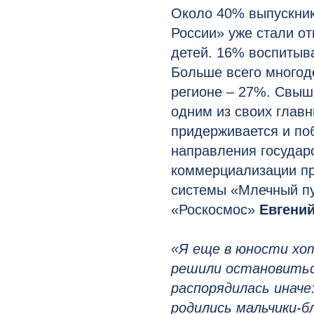
Около 40% выпускник
России» уже стали от
детей. 16% воспитыва
Больше всего многод
регионе – 27%. Свыш
одним из своих главн
придерживается и поб
направления государс
коммерциализации пр
системы «Млечный п
«Роскосмос»
Евгений
«Я еще в юности хо
решили остановитьс
распорядилась иначе:
родились мальчики-б