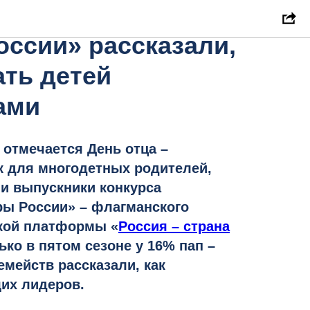
и конкурса
ссии» рассказали,
ать детей
ами
 отмечается День отца –
 для многодетных родителей,
 и выпускники конкурса
ры России» – флагманского
ской платформы «
Россия – страна
лько в пятом сезоне у 16% пап –
емейств рассказали, как
их лидеров.