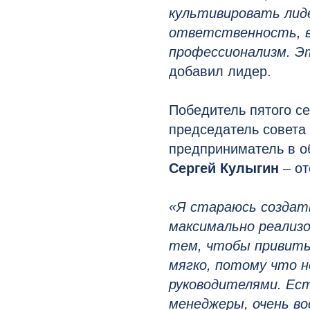
культивировать лиде
ответственность, в
профессионализм. Эт
добавил лидер.
Победитель пятого с
председатель совета
предприниматель в о
Сергей Кулыгин
– от
«Я стараюсь создать
максимально реализо
тем, чтобы привить 
мягко, потому что 
руководителями. Ес
менеджеры, очень во