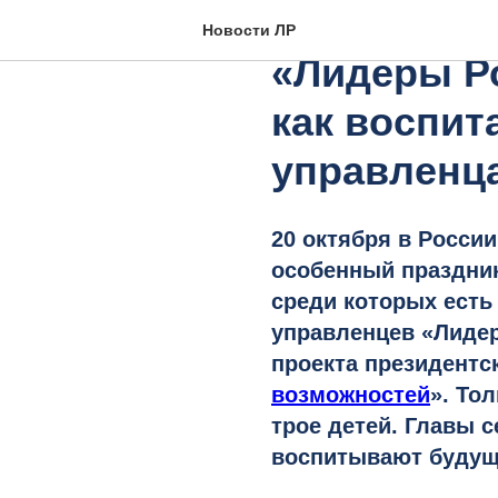
Выпускник
Новости ЛР
«Лидеры Ро
как воспит
управленц
20 октября в России
особенный праздник
среди которых есть
управленцев «Лиде
проекта президент
возможностей
». То
трое детей. Главы с
воспитывают будущ