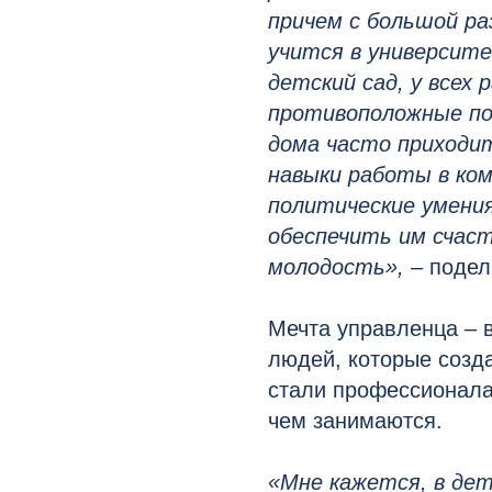
причем с большой ра
учится в университ
детский сад, у всех
противоположные по
дома часто приходи
навыки работы в ком
политические умени
обеспечить им счаст
молодость»,
– поде
Мечта управленца – 
людей, которые созда
стали профессионала
чем занимаются.
«Мне кажется, в де