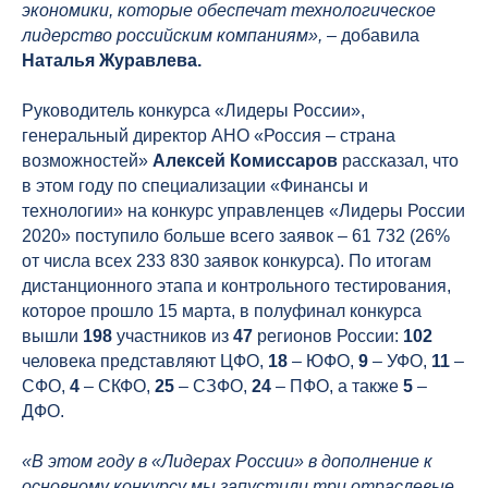
экономики, которые обеспечат технологическое
лидерство российским компаниям»,
– добавила
Наталья Журавлева.
Руководитель конкурса «Лидеры России»,
генеральный директор АНО «Россия – страна
возможностей»
Алексей Комиссаров
рассказал, что
в этом году по специализации «Финансы и
технологии» на конкурс управленцев «Лидеры России
2020» поступило больше всего заявок – 61 732 (26%
от числа всех 233 830 заявок конкурса). По итогам
дистанционного этапа и контрольного тестирования,
которое прошло 15 марта, в полуфинал конкурса
вышли
19
8
участников из
47
регионов России:
102
человека представляют ЦФО,
18
– ЮФО,
9
– УФО,
11
–
СФО,
4
– СКФО,
25
– СЗФО,
24
– ПФО, а также
5
–
ДФО.
«В этом
году в «Лидерах России» в дополнение к
основному конкурсу мы запустили три отраслевые