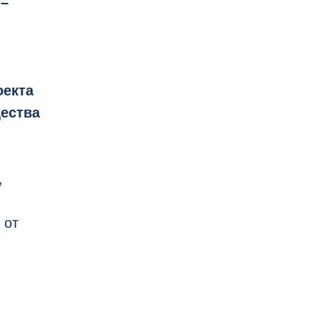
 –
оекта
щества
,
 от