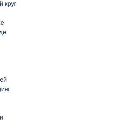
й круг
не
де
лей
динг
и