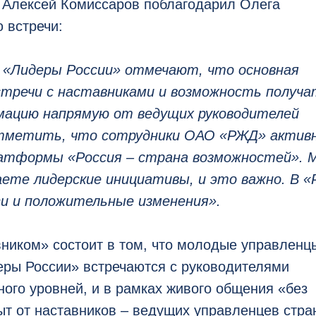
 Алексей Комиссаров поблагодарил Олега
 встречи:
а «Лидеры России» отмечают, что основная
стречи с наставниками и возможность получа
мацию напрямую от ведущих руководителей
отметить, что сотрудники ОАО «РЖД» актив
латформы «Россия – страна возможностей». 
аете лидерские инициативы, и это важно. В 
и и положительные изменения».
вником» состоит в том, что молодые управленц
еры России» встречаются с руководителями
ого уровней, и в рамках живого общения «без
ыт от наставников – ведущих управленцев стра