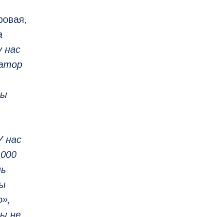
ровая,
а
у нас
ратор
Мы
У нас
 000
нь
ры
о»,
ы не