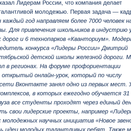
казал Лидерам России, что компания делает
 талантливой молодежью. Первая задача — кад
 каждый год направляем более 7000 человек н
зы. Для привлечения школьников в индустрию 
х дорог и 6 технопарков «Кванториум». Моде
бедитель конкурса «Лидеры России» Дмитрий
тябрьской детской школы железной дороги. 
ол в регионах. На форуме профориентации
 открытый онлайн-урок, который по числу
сети Вконтакте занял одно из первых мест. 
омплексов, в которых ежегодно обучается 31
 вуза все студенты проходят через единый де
сть свои лидерские проекты, например «Лиде
с молодежных научных инициатив «Новое звен
ь идеи молодых талантливых ребят. Также м