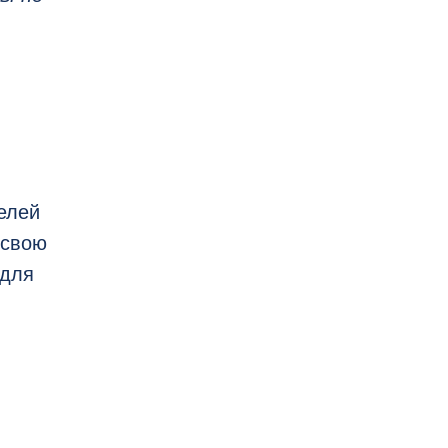
елей
 свою
 для