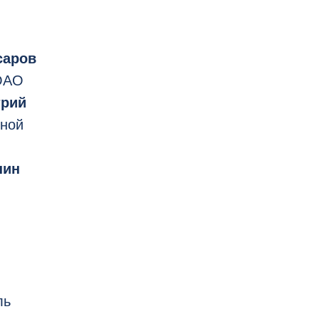
саров
 ОАО
рий
зной
нин
ль