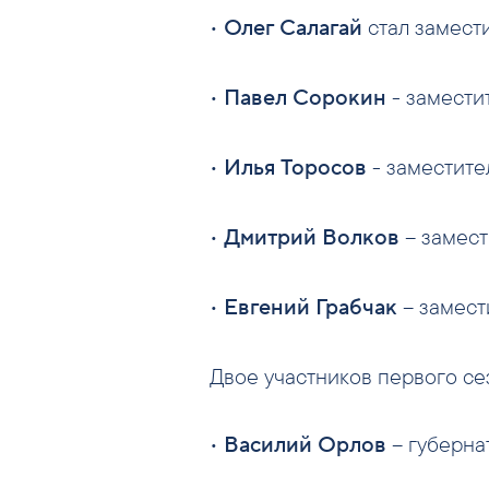
•
стал замест
Олег Салагай
•
- замести
Павел Сорокин
•
- заместите
Илья Торосов
•
– замест
Дмитрий Волков
•
– замест
Евгений Грабчак
Двое участников первого сез
•
– губерна
Василий Орлов