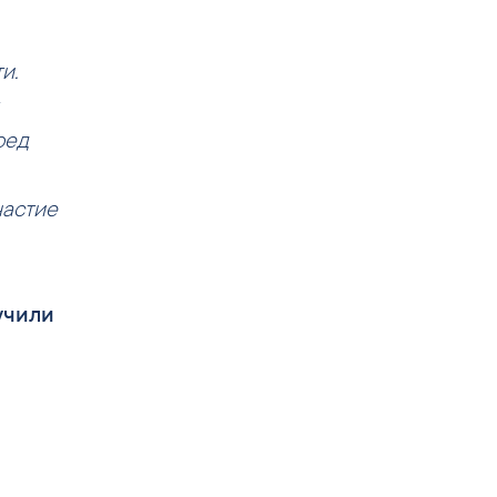
и.
ред
частие
учили