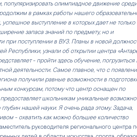
и, популяризировать олимпиадное движение сред
продолжим в рамках работы нашего образовательн
 успешное выступление в которых дает не только
сширение запаса знаний по предмету, но и
 при поступлении в ВУЗ. Планы в новой должност
ей Республики, узнали об открытии центра «Антар
едставляет - пройти здесь обучение, погрузиться 
тной деятельности. Самое главное, что с появлен
егиона получили равные возможности в подготовк
ьным конкурсам, потому что центр оснащен по
 предоставляет школьникам уникальные возможно
глубин нашей науки. Я очень рада этому. Задача,
тивом - охватить как можно большее количество
аместитель руководителя регионального центра п
енных детей в области искусства, спорта, образ