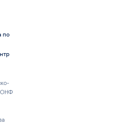
а по
ентр
ско-
а ОНФ
ва