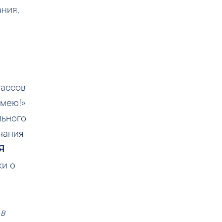
ния,
лассов
умею!»
льного
чания
Я
ки о
 в