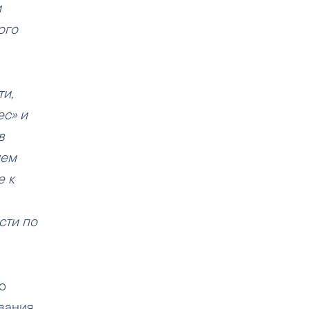
и
ого
и,
ес» и
в
ием
е к
сти по
о
ования