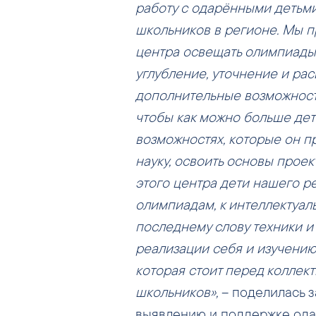
работу с одарёнными детьм
школьников в регионе. Мы 
центра освещать олимпиады,
углубление, уточнение и ра
дополнительные возможности
чтобы как можно больше дет
возможностях, которые он пр
науку, освоить основы проек
этого центра дети нашего р
олимпиадам, к интеллектуал
последнему слову техники и
реализации себя и изучению 
которая стоит перед коллек
школьников»,
– поделилась з
выявлению и поддержке одар