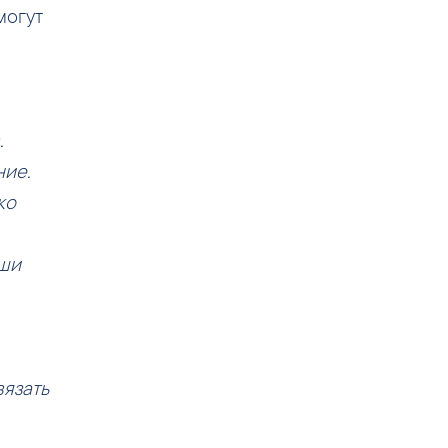
могут
.
ние.
ко
аши
язать