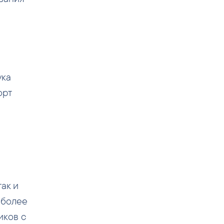
ука
орт
ак и
 более
иков с